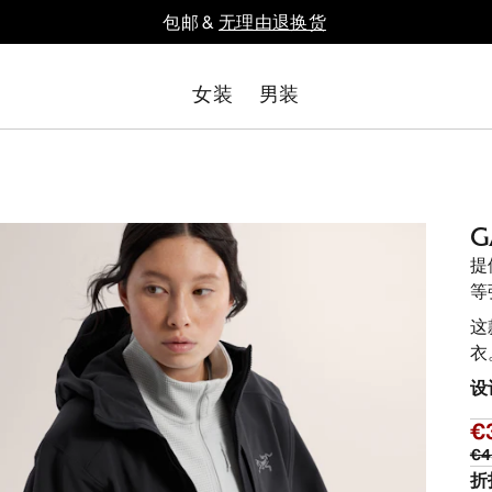
包邮 &
无理由退换货
女装
男装
G
提
等
这
衣
设
€
€4
折