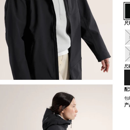
尺
尺
配
包
产