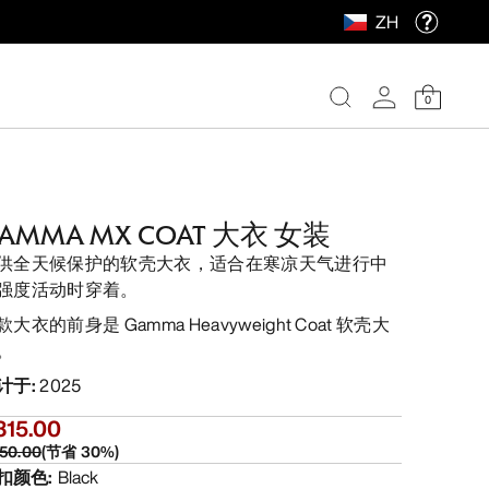
ZH
0
AMMA MX COAT 大衣 女装
供全天候保护的软壳大衣，适合在寒凉天气进行中
强度活动时穿着。
款大衣的前身是 Gamma Heavyweight Coat 软壳大
。
计于
:
2025
315.00
50.00
(
节省
30
%)
扣颜色
:
Black