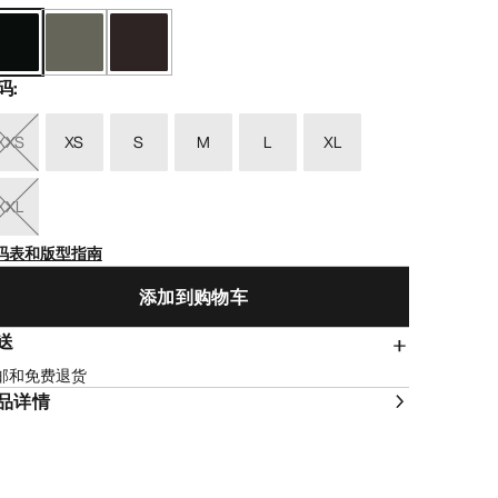
码
:
XXS
XS
S
M
L
XL
XXL
码表和版型指南
添加到购物车
送
邮和免费退货
品详情