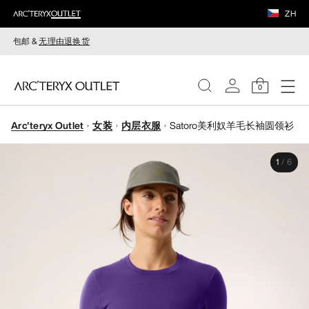
ZH
包邮 &
无理由退换货
0
Arc'teryx Outlet
女装
内层衣服
Satoro美利奴羊毛长袖圆领衫
女装
1
/
6
男装