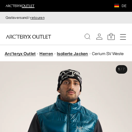
DE
Gratisversand/-
retouren
0
Arc'teryx Outlet
Herren
Isolierte Jacken
Cerium SV Weste
DAMEN
1
/
7
HERREN