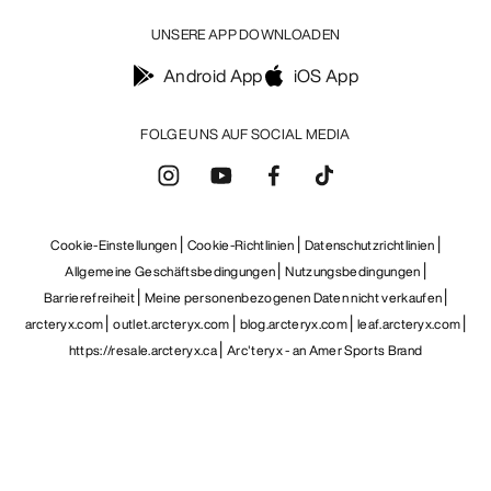
UNSERE APP DOWNLOADEN
Android App
iOS App
FOLGE UNS AUF SOCIAL MEDIA
Cookie-Einstellungen
Cookie-Richtlinien
Datenschutzrichtlinien
Allgemeine Geschäftsbedingungen
Nutzungsbedingungen
Barrierefreiheit
Meine personenbezogenen Daten nicht verkaufen
arcteryx.com
outlet.arcteryx.com
blog.arcteryx.com
leaf.arcteryx.com
https://resale.arcteryx.ca
Arc'teryx - an Amer Sports Brand