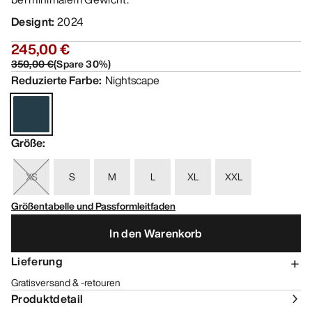
Designt
:
2024
245,00 €
350,00 €
(
Spare
30
%)
Reduzierte Farbe
:
Nightscape
Größe
:
XS
S
M
L
XL
XXL
Größentabelle und Passformleitfaden
In den Warenkorb
Lieferung
Gratisversand & -retouren
Produktdetail