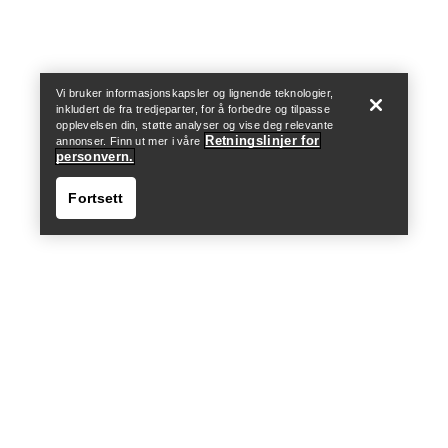
Help
Vi bruker informasjonskapsler og lignende teknologier,
inkludert de fra tredjeparter, for å forbedre og tilpasse
opplevelsen din, støtte analyser og vise deg relevante
Chunky Ribbed lue
Retningslinjer for
annonser. Finn ut mer i våre
personvern.
Lue i merinoull som passer
Fortsett
både til hverdags og på tur
€70.00
€42.00
Sammenlign
Help
Rope hanske
Holdbar hanske med
fingerferdighet for tauarbeid