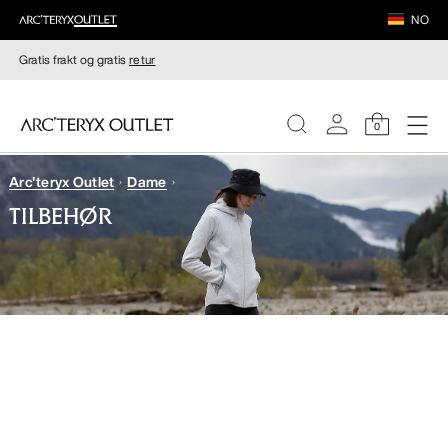
NO
Gratis frakt og gratis
retur
0
Arc'teryx Outlet
Dame
DAMER
TILBEHØR
HERRER