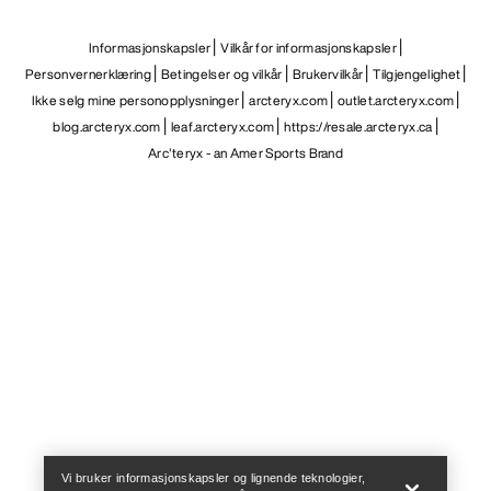
Informasjonskapsler
Vilkår for informasjonskapsler
Personvernerklæring
Betingelser og vilkår
Brukervilkår
Tilgjengelighet
Ikke selg mine personopplysninger
arcteryx.com
outlet.arcteryx.com
blog.arcteryx.com
leaf.arcteryx.com
https://resale.arcteryx.ca
Arc'teryx - an Amer Sports Brand
Help
Vi bruker informasjonskapsler og lignende teknologier,