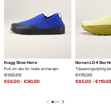
Kragg Shoe Herre
Norvan LD 4 Sko H
Pull-on-sko for raske anmarsjer
Tilpasningsdyktig l
€160.00
€170.00
€56.00
-
€80.00
€85.00
-
€119.0