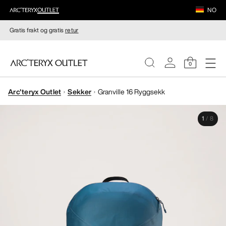
NO
Gratis frakt og gratis
retur
0
Arc'teryx Outlet
Sekker
Granville 16 Ryggsekk
DAMER
1
/
8
HERRER