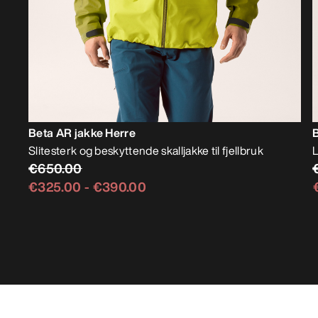
Beta AR jakke Herre
Slitesterk og beskyttende skalljakke til fjellbruk
L
€650.00
€325.00
-
€390.00