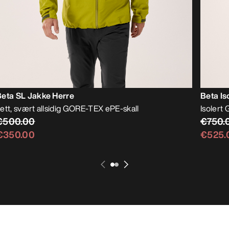
Beta SL Jakke Herre
Beta Is
ett, svært allsidig GORE-TEX ePE-skall
Isolert 
€500.00
€750.
€350.00
€525.