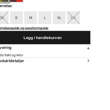
ørrelse
:
XS
S
M
L
XL
XXL
ørrelsesguide og passformguide
Legg i handlekurven
vering
tis frakt og retur
oduktdetaljer