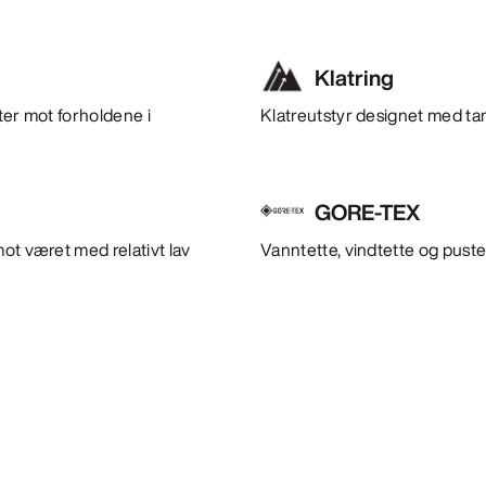
Klatring
ter mot forholdene i
Klatreutstyr designet med tan
GORE-TEX
ot været med relativt lav
Vanntette, vindtette og puste