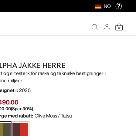
NO
0
LPHA JAKKE HERRE
t og slitesterk for raske og tekniske bestigninger i
ine miljøer.
signet i
:
2025
490.00
00.00
(
Spar
30
%)
rge med rabatt
:
Olive Moss / Tatsu