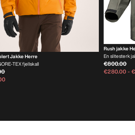
Rush jakke H
En slitesterk ja
olert Jakke Herre
€800.00
GORE-TEX fjellskall
00
€280.00
-
€
00