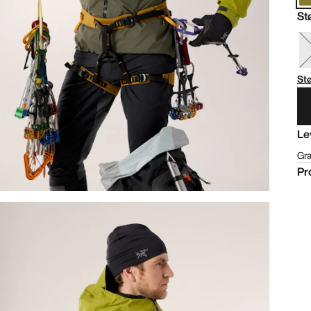
St
St
Le
Gra
Pr