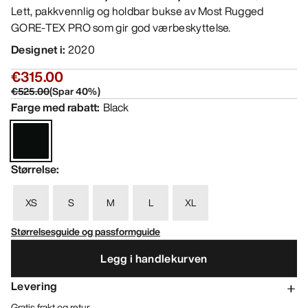
Lett, pakkvennlig og holdbar bukse av Most Rugged
GORE-TEX PRO som gir god værbeskyttelse.
Designet i
:
2020
€315.00
€525.00
(
Spar
40
%)
Farge med rabatt
:
Black
Størrelse
:
XS
S
M
L
XL
Størrelsesguide og passformguide
Legg i handlekurven
Levering
Gratis frakt og retur