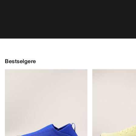
Kragg Shoe Herre
Norvan LD 4 Sko H
Pull-on-sko for raske anmarsjer
Tilpasningsdyktig l
€160.00
€170.00
€56.00
-
€80.00
€85.00
-
€119.0
HJELP