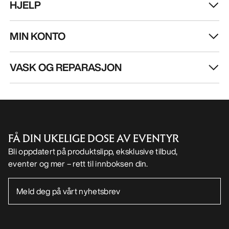
NO
Hjelp
LAST NED APPEN VÅR
Android app
iOS App
FØLG OSS PÅ SOSIALE MEDIER
Informasjonskapsler
Vilkår for informasjonskapsler
Personvernerklæring
Betingelser og vilkår
Brukervilkår
Tilgjengelighet
Ikke selg mine personopplysninger
arcteryx.com
outlet.arcteryx.com
blog.arcteryx.com
leaf.arcteryx.com
https://resale.arcteryx.ca
Arc'teryx - an Amer Sports Brand