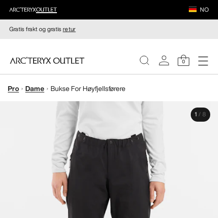
NO
Gratis frakt og gratis
retur
0
Pro
Dame
Bukse For Høyfjellsførere
DAMER
1
/
8
HERRER