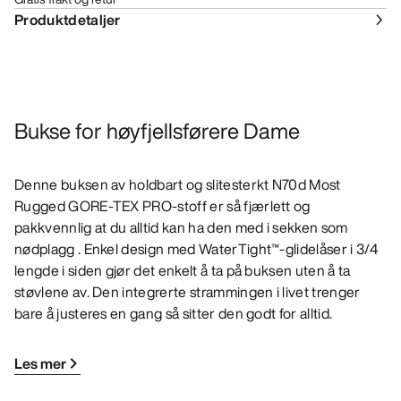
Produktdetaljer
Bukse for høyfjellsførere Dame
Denne buksen av holdbart og slitesterkt N70d Most
Rugged GORE-TEX PRO-stoff er så fjærlett og
pakkvennlig at du alltid kan ha den med i sekken som
nødplagg . Enkel design med WaterTight™-glidelåser i 3/4
lengde i siden gjør det enkelt å ta på buksen uten å ta
støvlene av. Den integrerte strammingen i livet trenger
bare å justeres en gang så sitter den godt for alltid.
Les mer