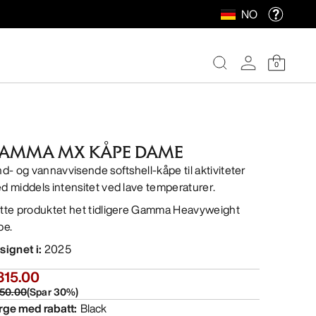
NO
0
AMMA MX KÅPE DAME
nd- og vannavvisende softshell-kåpe til aktiviteter
d middels intensitet ved lave temperaturer.
tte produktet het tidligere Gamma Heavyweight
pe.
signet i
:
2025
315.00
50.00
(
Spar
30
%)
rge med rabatt
:
Black