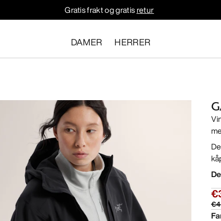
Gratis frakt og gratis
retur
DAMER
HERRER
G
Vi
me
De
kå
De
€
€4
Fa