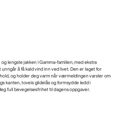
og lengste jakken i Gamma-familien, med ekstra
t unngår å få kald vind inn ved livet. Den er laget for
hold, og holder deg varm når værmeldingen varsler om
gs kanten, toveis glidelås og formsydde ledd i
g full bevegelsesfrihet til dagens oppgaver.