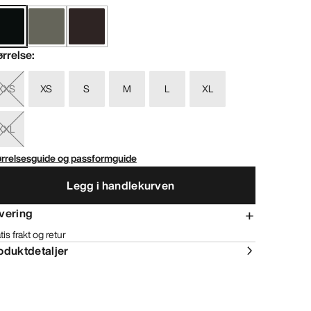
ørrelse
:
XXS
XS
S
M
L
XL
XXL
ørrelsesguide og passformguide
Legg i handlekurven
vering
tis frakt og retur
oduktdetaljer