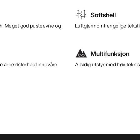
Softshell
tch. Meget god pusteevne og
Luftgjennomtrengelige tekstil
Multifunksjon
e arbeidsforhold inn i våre
Allsidig utstyr med høy teknisk