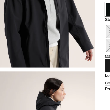
St
St
Le
Gra
Pr