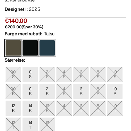
Designet i
:
2025
€140.00
€200.00
(
Spar
30
%)
Farge med rabatt
:
Tatsu
Størrelse
:
00
0
2
4
6
8
10
S
S
S
S
S
S
S
00
0
2
4
6
8
10
R
R
R
R
R
R
R
12
14
16
4
6
8
10
R
R
R
T
T
T
T
12
14
16
T
T
T