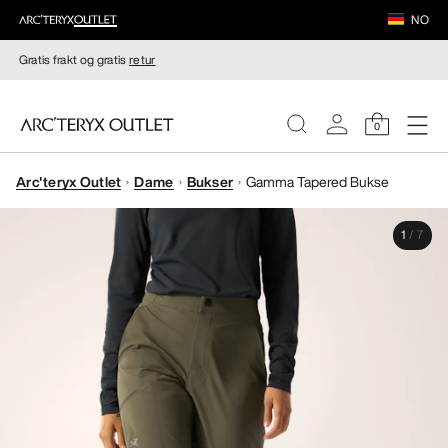
NO
Gratis frakt og gratis
retur
0
Arc'teryx Outlet
Dame
Bukser
Gamma Tapered Bukse
DAMER
1
/
7
HERRER