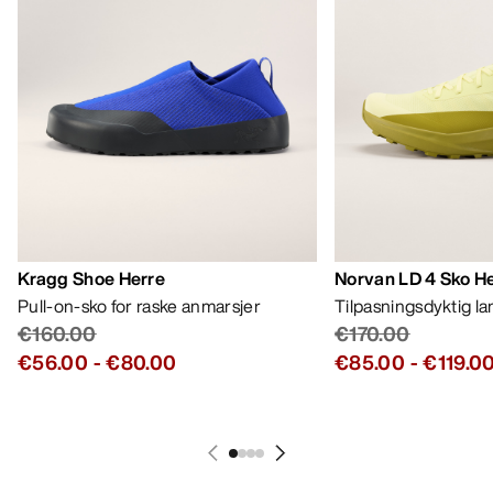
Kragg Shoe Herre
Norvan LD 4 Sko H
Pull-on-sko for raske anmarsjer
Tilpasningsdyktig l
€160.00
€170.00
€56.00
-
€80.00
€85.00
-
€119.0