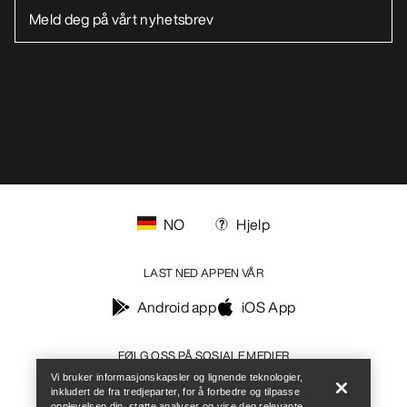
NO
Hjelp
LAST NED APPEN VÅR
Android app
iOS App
Help
FØLG OSS PÅ SOSIALE MEDIER
Vi bruker informasjonskapsler og lignende teknologier,
inkludert de fra tredjeparter, for å forbedre og tilpasse
opplevelsen din, støtte analyser og vise deg relevante