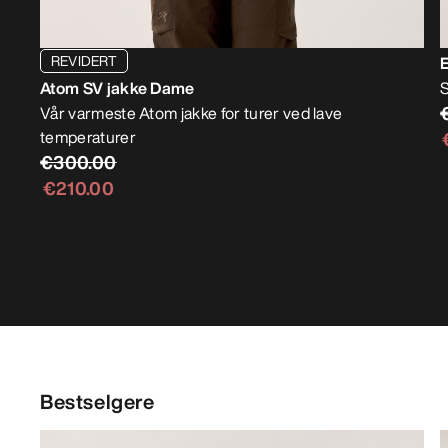
REVIDERT
E
Atom SV jakke Dame
S
Vår varmeste Atom jakke for turer ved lave
temperaturer
€300.00
€210.00
Bestselgere