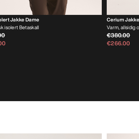
olert Jakke Dame
Cerium Jakk
k isolert Betaskall
Varm, allsidig 
00
€380.00
00
€266.00