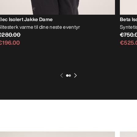
lec Isolert Jakke Dame
Beta Is
litesterk varme til dine neste eventyr
Syntetis
€280.00
€750.
€196.00
€525.