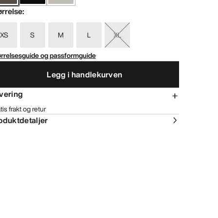
ørrelse
:
XS
S
M
L
XL
ørrelsesguide og passformguide
Legg i handlekurven
vering
tis frakt og retur
oduktdetaljer