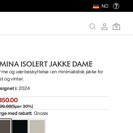
NO
0
IMINA ISOLERT JAKKE DAME
rme og værbeskyttelse i en minimalistisk jakke for
st og vinter.
signet i
:
2024
350.00
00.00
(
Spar
30
%)
rge med rabatt
:
Gnosis