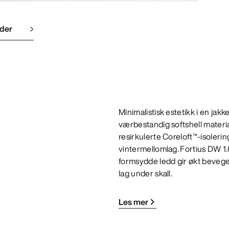
lder
Minimalistisk estetikk i en jakk
værbestandig softshell materi
resirkulerte Coreloft™-isoleri
vintermellomlag. Fortius DW 1.
formsydde ledd gir økt bevege
lag under skall.
Les mer