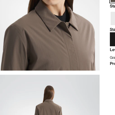
St
St
Le
Gra
Pr