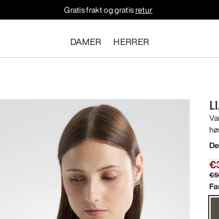
Gratis frakt og gratis
retur
DAMER
HERRER
L
Va
hø
De
€
€5
Fa