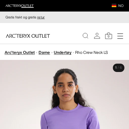
NO
Gratis frakt og gratis
retur
0
Arc'teryx Outlet
Dame
Undertøy
Rho Crew Neck LS
DAMER
1
/
6
HERRER