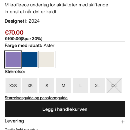
Mikrofleece underlag for aktiviteter med skiftende
intensitet når det er kaldt.
Designet i
:
2024
€70.00
€100.00
(
Spar
30
%)
Farge med rabatt
:
Aster
Størrelse
:
XXS
XS
S
M
L
XL
XXL
Størrelsesguide og passformguide
Legg i handlekurven
Levering
Gratis frakt og retur