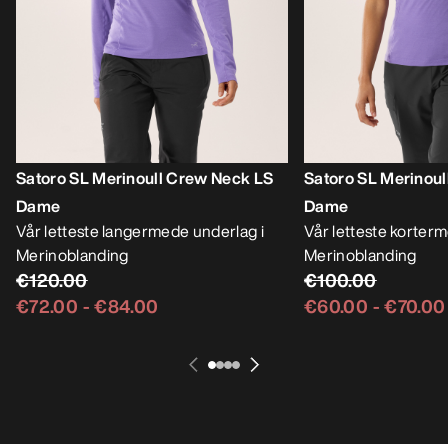
Satoro SL Merinoull Crew Neck LS
Satoro SL Merinou
Dame
Dame
Vår letteste langermede underlag i
Vår letteste korter
Merinoblanding
Merinoblanding
€120.00
€100.00
€72.00
-
€84.00
€60.00
-
€70.00