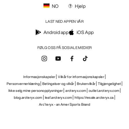
NO
Hjelp
LAST NED APPEN VÅR
Android app
iOS App
FØLG OSS PÅ SOSIALE MEDIER
Informasjonskapsler
Vilkår for informasjonskapsler
Personvernerklæring
Betingelser og vilkår
Brukervilkår
Tilgjengelighet
Ikke selg mine personopplysninger
arcteryx.com
outlet.arcteryx.com
blog.arcteryx.com
leaf.arcteryx.com
https://resale.arcteryx.ca
Arc'teryx - an Amer Sports Brand