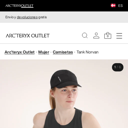
ES
Envío y
devoluciones
gratis
0
Arc'teryx Outlet
Mujer
Camisetas
Tank Norvan
MUJERE
1
/
6
HOMBRE