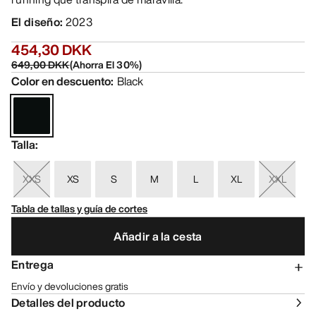
El diseño
:
2023
454,30 DKK
649,00 DKK
(
Ahorra El
30
%)
Color en descuento
:
Black
Talla
:
XXS
XS
S
M
L
XL
XXL
Tabla de tallas y guía de cortes
Añadir a la cesta
Entrega
Envío y devoluciones gratis
Detalles del producto