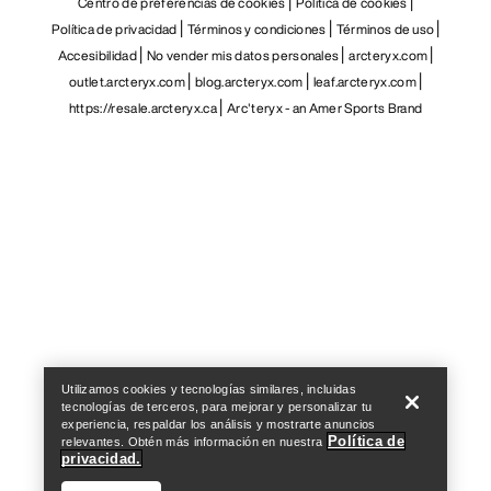
Centro de preferencias de cookies
Política de cookies
Política de privacidad
Términos y condiciones
Términos de uso
Accesibilidad
No vender mis datos personales
arcteryx.com
outlet.arcteryx.com
blog.arcteryx.com
leaf.arcteryx.com
https://resale.arcteryx.ca
Arc'teryx - an Amer Sports Brand
Help
Utilizamos cookies y tecnologías similares, incluidas
tecnologías de terceros, para mejorar y personalizar tu
experiencia, respaldar los análisis y mostrarte anuncios
Política de
relevantes. Obtén más información en nuestra
privacidad.