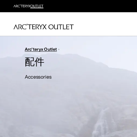
Arc'teryx Outlet
配件
Accessories