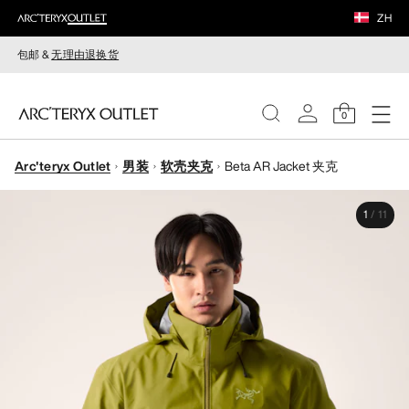
ZH
包邮 &
无理由退换货
0
Arc'teryx Outlet
男装
软壳夹克
Beta AR Jacket 夹克
女装
1
/
11
男装