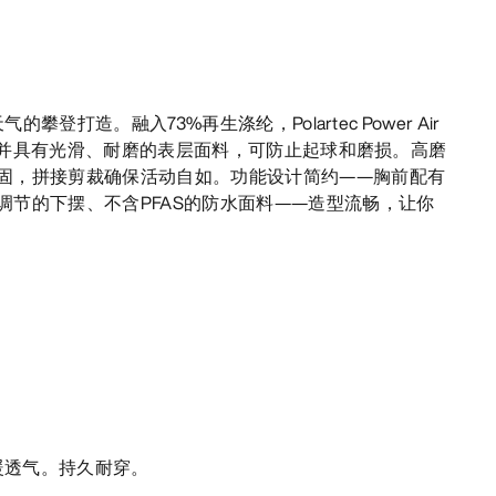
的攀登打造。融入73%再生涤纶，Polartec Power Air
保暖，并具有光滑、耐磨的表层面料，可防止起球和磨损。高磨
固，拼接剪裁确保活动自如。功能设计简约——胸前配有
调节的下摆、不含PFAS的防水面料——造型流畅，让你
暖透气。持久耐穿。