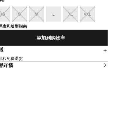
XS
S
M
L
XL
XXL
码表和版型指南
添加到购物车
送
邮和免费退货
品详情