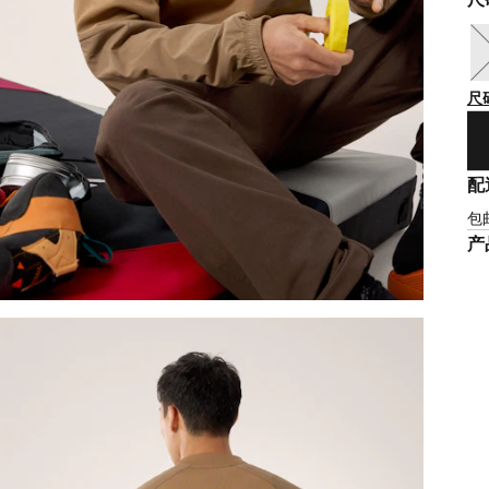
尺
配
包
产