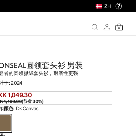
ZH
0
ONSEAL圆领套头衫 男装
登者的圆领抓绒套头衫，耐磨性更强
计于
:
2024
KK 1,049.30
K 1,499.00
(
节省
30
%)
扣颜色
:
Dk Canvas
码
: