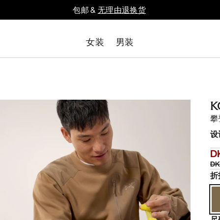
包邮 &
无理由退换货
女装
男装
K
攀
设
D
DK
折
尺