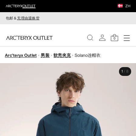
ZH
包邮 &
无理由退换货
0
Arc'teryx Outlet
男装
软壳夹克
Solano连帽衣
女装
1
/
8
男装