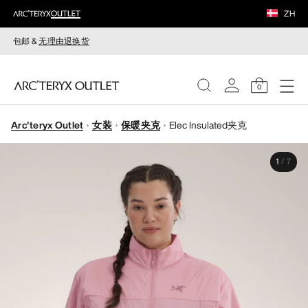
ZH
包邮 &
无理由退换货
0
Arc'teryx Outlet
女装
保暖夹克
Elec Insulated夹克
女装
1
/
7
男装