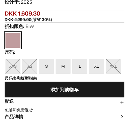
设计于
:
2025
DKK 1,609.30
DKK 2,299.00
(
节省
30
%)
折扣颜色
:
Bliss
尺码
:
XXS
XS
S
M
L
XL
XXL
尺码表和版型指南
添加到购物车
配送
包邮和免费退货
产品详情