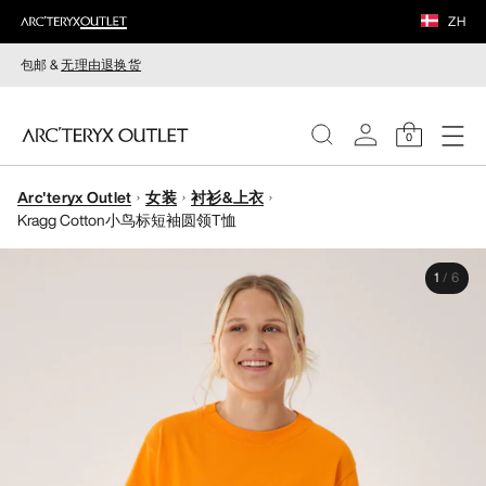
ZH
包邮 &
无理由退换货
0
Arc'teryx Outlet
女装
衬衫&上衣
女装
Kragg Cotton小鸟标短袖圆领T恤
男装
1
/
6