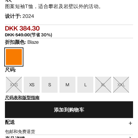
图案短袖T恤，适合攀岩及岩壁以外的活动。
设计于
:
2024
DKK 384.30
DKK 549.00
(
节省
30
%)
折扣颜色
:
Blaze
尺码
:
XXS
XS
S
M
L
XL
XXL
尺码表和版型指南
添加到购物车
配送
包邮和免费退货