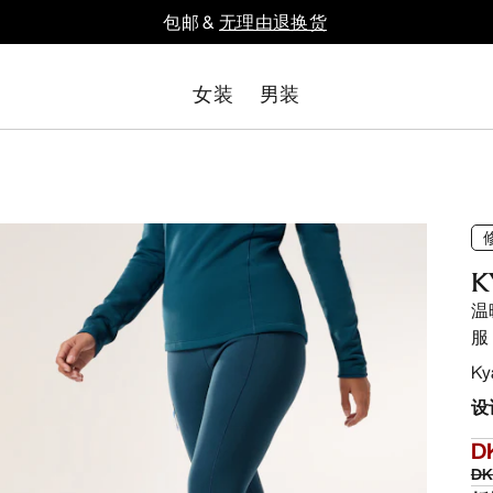
包邮 &
无理由退换货
女装
男装
K
温暖
服
K
设
D
DK