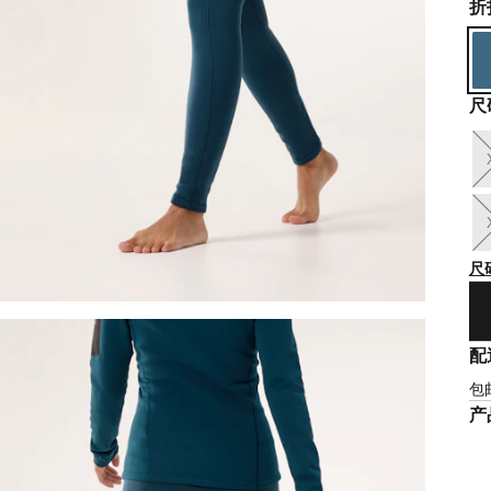
折
尺
尺
配
包
产