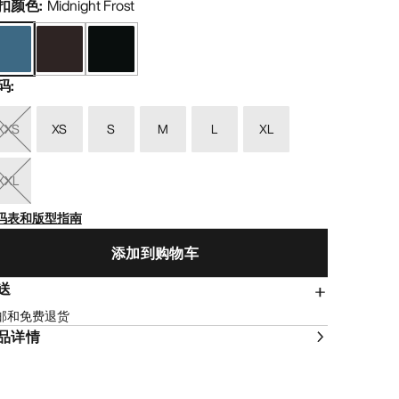
扣颜色
:
Midnight Frost
码
:
XXS
XS
S
M
L
XL
XXL
码表和版型指南
添加到购物车
送
邮和免费退货
品详情