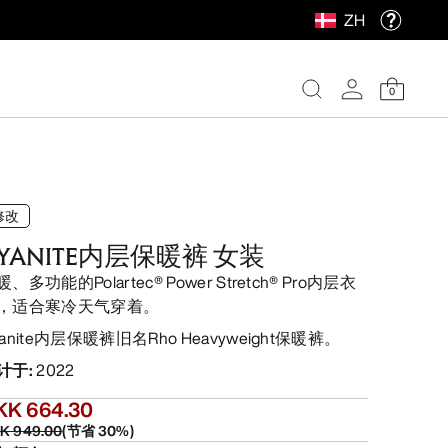
ZH
0
修改
YANITE内层保暖裤 女装
、多功能的Polartec® Power Stretch® Pro内层衣
，适合寒冷天气穿着。
yanite内层保暖裤旧名Rho Heavyweight保暖裤。
计于
:
2022
KK 664.30
K 949.00
(
节省
30
%)