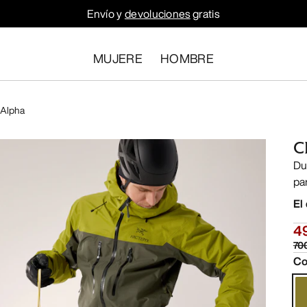
Envío y
devoluciones
gratis
MUJERE
HOMBRE
 Alpha
C
Du
pa
El
4
70
Co