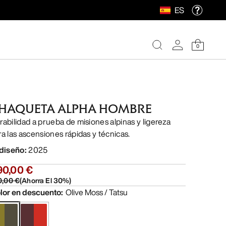
ES
0
HAQUETA ALPHA HOMBRE
rabilidad a prueba de misiones alpinas y ligereza
ra las ascensiones rápidas y técnicas.
 diseño
:
2025
90,00 €
0,00 €
(
Ahorra El
30
%)
lor en descuento
:
Olive Moss / Tatsu