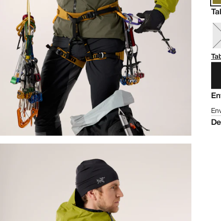
Ta
Tab
En
Env
De