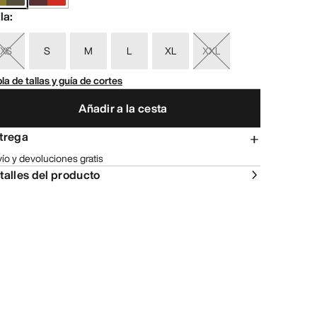
lla
:
XS
S
M
L
XL
XXL
la de tallas y guía de cortes
Añadir a la cesta
trega
ío y devoluciones gratis
talles del producto