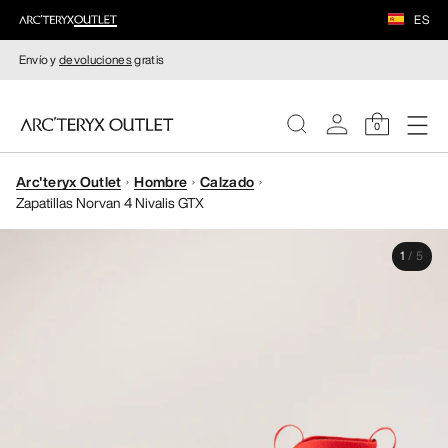
ES
Envío y
devoluciones
gratis
0
Arc'teryx Outlet
Hombre
Calzado
MUJERE
Zapatillas Norvan 4 Nivalis GTX
HOMBRE
1
/
5