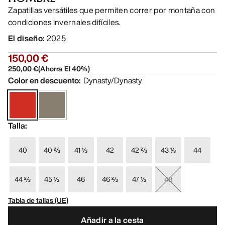
Zapatillas versátiles que permiten correr por montaña con
condiciones invernales difíciles.
El diseño
:
2025
150,00 €
250,00 €
(
Ahorra El
40
%)
Color en descuento
:
Dynasty/Dynasty
Talla
:
40
40 ⅔
41 ⅓
42
42 ⅔
43 ⅓
44
44 ⅔
45 ⅓
46
46 ⅔
47 ⅓
48
Tabla de tallas (UE)
Añadir a la cesta