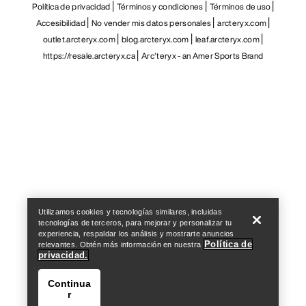
Política de privacidad
Términos y condiciones
Términos de uso
Accesibilidad
No vender mis datos personales
arcteryx.com
outlet.arcteryx.com
blog.arcteryx.com
leaf.arcteryx.com
https://resale.arcteryx.ca
Arc'teryx - an Amer Sports Brand
Help
Utilizamos cookies y tecnologías similares, incluidas
tecnologías de terceros, para mejorar y personalizar tu
experiencia, respaldar los análisis y mostrarte anuncios
Política de
relevantes. Obtén más información en nuestra
privacidad.
Continua
r