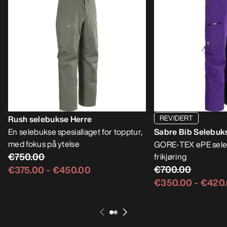
REVIDERT
Rush selebukse Herre
En selebukse spesiallaget for topptur,
Sabre Bib Selebuk
med fokus på ytelse
GORE-TEX ePE sele
€750.00
frikjøring
€700.00
€375.00
-
€450.00
€350.00
-
€420