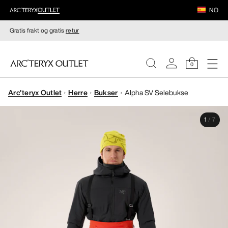
NO
Gratis frakt og gratis
retur
0
Arc'teryx Outlet
Herre
Bukser
Alpha SV Selebukse
DAMER
1
/
7
HERRER