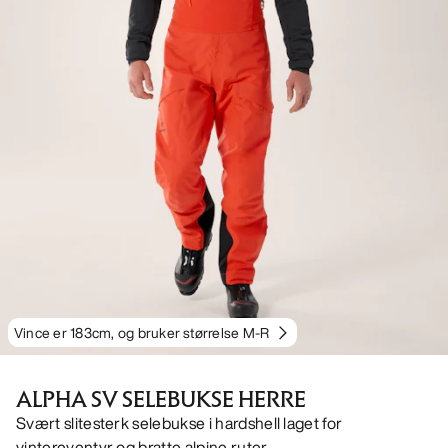
Vince er 183cm, og bruker størrelse M-R
ALPHA SV SELEBUKSE HERRE
Svært slitesterk selebukse i hardshell laget for
vintereventyr og bratte alpine ruter.