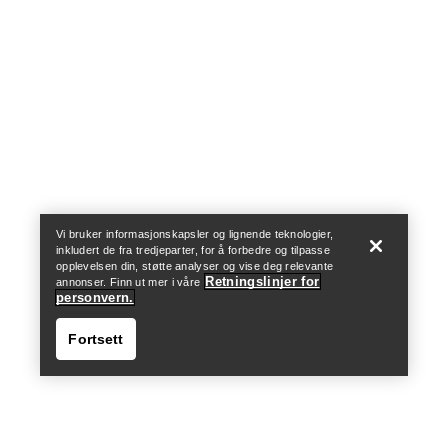
Help
Vi bruker informasjonskapsler og lignende teknologier,
inkludert de fra tredjeparter, for å forbedre og tilpasse
opplevelsen din, støtte analyser og vise deg relevante
Retningslinjer for
annonser. Finn ut mer i våre
personvern.
Fortsett