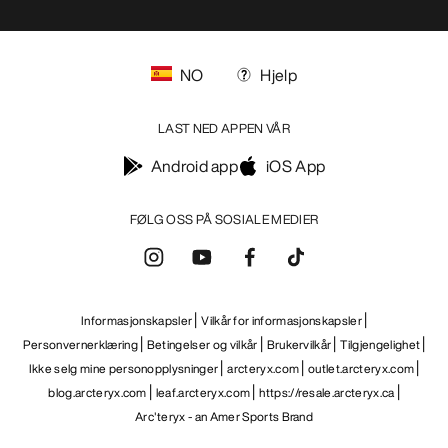
NO
Hjelp
LAST NED APPEN VÅR
Android app
iOS App
FØLG OSS PÅ SOSIALE MEDIER
Informasjonskapsler
Vilkår for informasjonskapsler
Personvernerklæring
Betingelser og vilkår
Brukervilkår
Tilgjengelighet
Ikke selg mine personopplysninger
arcteryx.com
outlet.arcteryx.com
blog.arcteryx.com
leaf.arcteryx.com
https://resale.arcteryx.ca
Arc'teryx - an Amer Sports Brand