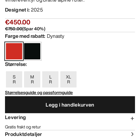
Designet i
:
2025
€450.00
€750.00
(
Spar
40
%)
Farge med rabatt
:
Dynasty
Størrelse
:
S
M
L
XL
R
R
R
R
Størrelsesguide og passformguide
Legg i handlekurven
Levering
Gratis frakt og retur
Produktdetaljer