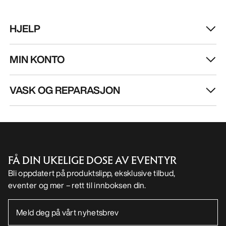
HJELP
MIN KONTO
VASK OG REPARASJON
FÅ DIN UKELIGE DOSE AV EVENTYR
Bli oppdatert på produktslipp, eksklusive tilbud,
eventer og mer – rett til innboksen din.