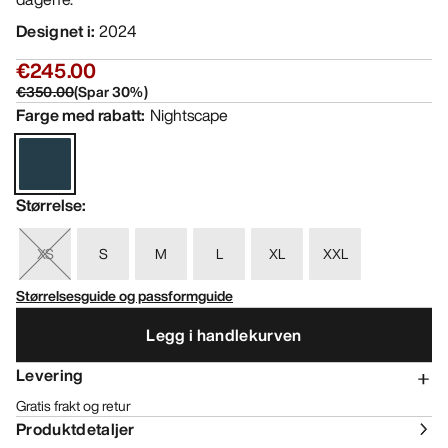
Designet i
:
2024
€245.00
€350.00
(
Spar
30
%)
Farge med rabatt
:
Nightscape
Størrelse
:
XS
S
M
L
XL
XXL
Størrelsesguide og passformguide
Legg i handlekurven
Levering
Gratis frakt og retur
Produktdetaljer