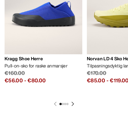
Kragg Shoe Herre
Norvan LD 4 Sko H
Pull-on-sko for raske anmarsjer
Tilpasningsdyktig l
€160.00
€170.00
€56.00
-
€80.00
€85.00
-
€119.0