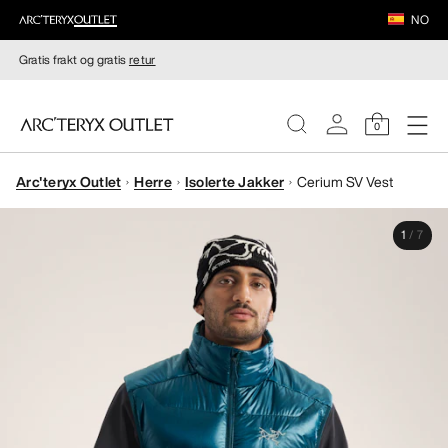
NO
Gratis frakt og gratis
retur
0
Arc'teryx Outlet
Herre
Isolerte Jakker
Cerium SV Vest
DAMER
1
/
7
HERRER