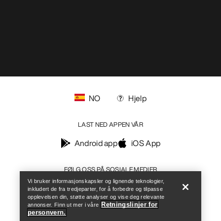
NO
Hjelp
LAST NED APPEN VÅR
Android app
iOS App
Help
FØLG OSS PÅ SOSIALE MEDIER
Vi bruker informasjonskapsler og lignende teknologier,
inkludert de fra tredjeparter, for å forbedre og tilpasse
opplevelsen din, støtte analyser og vise deg relevante
Retningslinjer for
annonser. Finn ut mer i våre
personvern.
Informasjonskapsler
Vilkår for informasjonskapsler