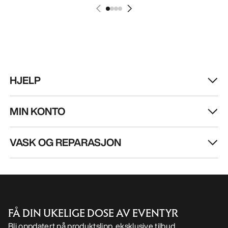
Kragg Shoe Herre
Norvan LD 4 Sko H
Pull-on-sko for raske anmarsjer
Tilpasningsdyktig l
€160.00
€170.00
€56.00
-
€80.00
€85.00
-
€119.0