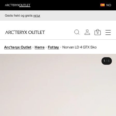
NO
Gratis frakt og gratis
retur
0
Arc'teryx Outlet
Herre
Fottøy
Norvan LD 4 GTX Sko
DAMER
1
/
6
HERRER