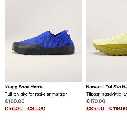
€115.00
-
€138.00
Bestselgere