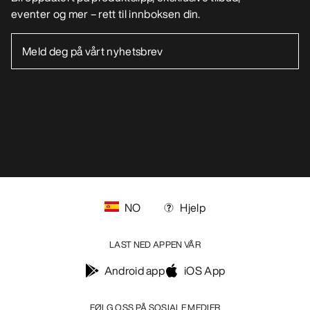
HJELP
MIN KONTO
VASK OG REPARASJON
FÅ DIN UKELIGE DOSE AV EVENTYR
Bli oppdatert på produktslipp, eksklusive tilbud,
eventer og mer – rett til innboksen din.