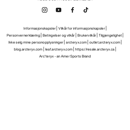
NO
Hjelp
LAST NED APPEN VÅR
Android app
iOS App
FØLG OSS PÅ SOSIALE MEDIER
Informasjonskapsler
Vilkår for informasjonskapsler
Personvernerklæring
Betingelser og vilkår
Brukervilkår
Tilgjengelighet