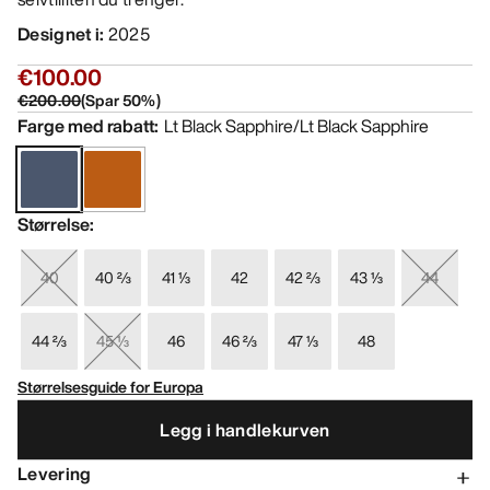
Designet i
:
2025
€100.00
€200.00
(
Spar
50
%)
Farge med rabatt
:
Lt Black Sapphire/Lt Black Sapphire
Størrelse
:
40
40 ⅔
41 ⅓
42
42 ⅔
43 ⅓
44
44 ⅔
45 ⅓
46
46 ⅔
47 ⅓
48
Størrelsesguide for Europa
Legg i handlekurven
Levering