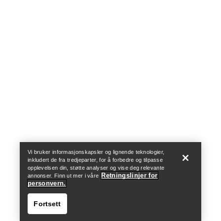
Ikke selg mine personopplysninger
arcteryx.com
outlet.arcteryx.com
blog.arcteryx.com
leaf.arcteryx.com
https://resale.arcteryx.ca
Arc'teryx - an Amer Sports Brand
Help
Vi bruker informasjonskapsler og lignende teknologier,
inkludert de fra tredjeparter, for å forbedre og tilpasse
opplevelsen din, støtte analyser og vise deg relevante
Retningslinjer for
annonser. Finn ut mer i våre
personvern.
Fortsett