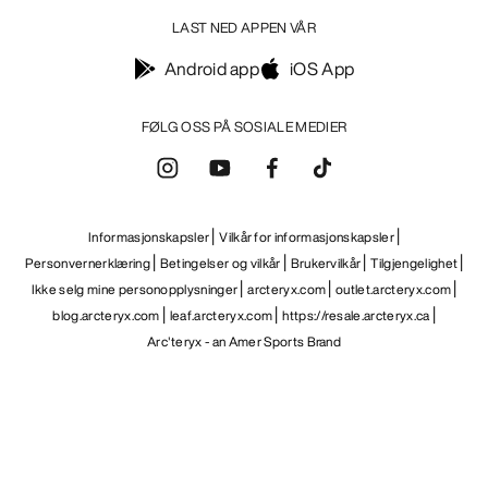
LAST NED APPEN VÅR
Android app
iOS App
FØLG OSS PÅ SOSIALE MEDIER
Informasjonskapsler
Vilkår for informasjonskapsler
Personvernerklæring
Betingelser og vilkår
Brukervilkår
Tilgjengelighet
Ikke selg mine personopplysninger
arcteryx.com
outlet.arcteryx.com
blog.arcteryx.com
leaf.arcteryx.com
https://resale.arcteryx.ca
Arc'teryx - an Amer Sports Brand