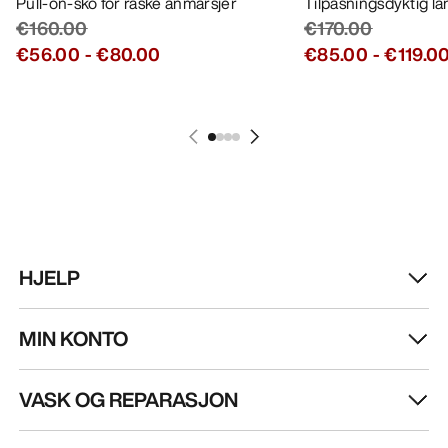
Pull-on-sko for raske anmarsjer
Tilpasningsdyktig l
€160.00
€170.00
€56.00
-
€80.00
€85.00
-
€119.0
HJELP
MIN KONTO
VASK OG REPARASJON