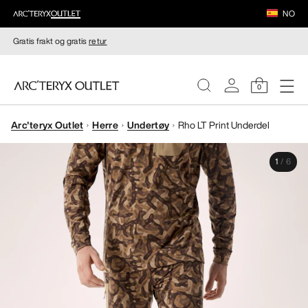
NO
Gratis frakt og gratis
retur
0
Arc'teryx Outlet
Herre
Undertøy
Rho LT Print Underdel
DAMER
1
/
6
HERRER