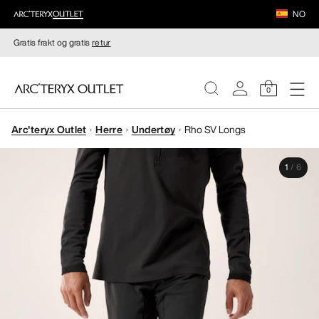
NO
Gratis frakt og gratis
retur
0
Arc'teryx Outlet
Herre
Undertøy
Rho SV Longs
DAMER
1
/
6
HERRER