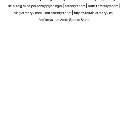
Ikke selg mine personopplysninger
arcteryx.com
outlet.arcteryx.com
blog.arcteryx.com
leaf.arcteryx.com
https://resale.arcteryx.ca
Arc'teryx - an Amer Sports Brand