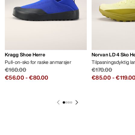
Kragg Shoe Herre
Norvan LD 4 Sko H
Pull-on-sko for raske anmarsjer
Tilpasningsdyktig l
€160.00
€170.00
€56.00
-
€80.00
€85.00
-
€119.0