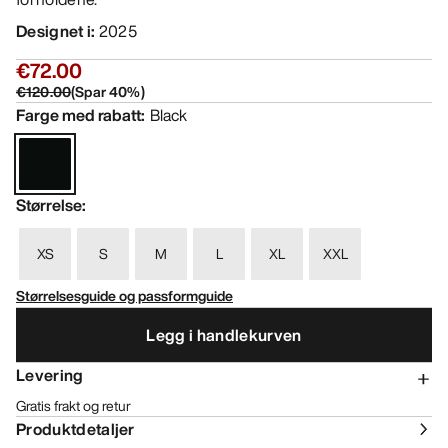
Designet i
:
2025
€72.00
€120.00
(
Spar
40
%)
Farge med rabatt
:
Black
Størrelse
:
XS
S
M
L
XL
XXL
Størrelsesguide og passformguide
Legg i handlekurven
Levering
Gratis frakt og retur
Produktdetaljer