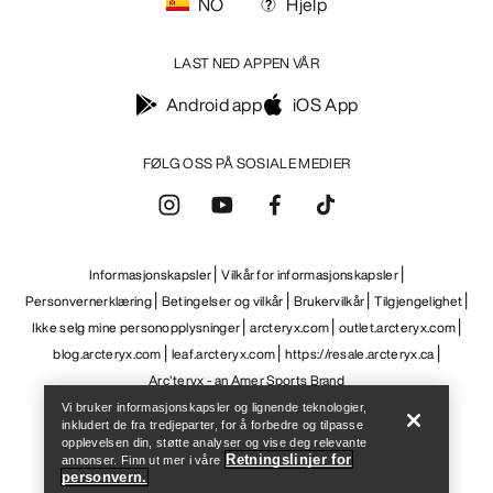
NO
Hjelp
LAST NED APPEN VÅR
Android app
iOS App
FØLG OSS PÅ SOSIALE MEDIER
Informasjonskapsler
Vilkår for informasjonskapsler
Personvernerklæring
Betingelser og vilkår
Brukervilkår
Tilgjengelighet
Ikke selg mine personopplysninger
arcteryx.com
outlet.arcteryx.com
Help
blog.arcteryx.com
leaf.arcteryx.com
https://resale.arcteryx.ca
Arc'teryx - an Amer Sports Brand
Vi bruker informasjonskapsler og lignende teknologier,
inkludert de fra tredjeparter, for å forbedre og tilpasse
opplevelsen din, støtte analyser og vise deg relevante
Retningslinjer for
annonser. Finn ut mer i våre
personvern.