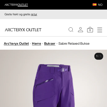
NO
Gratis frakt og gratis
retur
0
Arc'teryx Outlet
Herre
Bukser
Sabre Relaxed Bukse
DAMER
1
/
1
HERRER