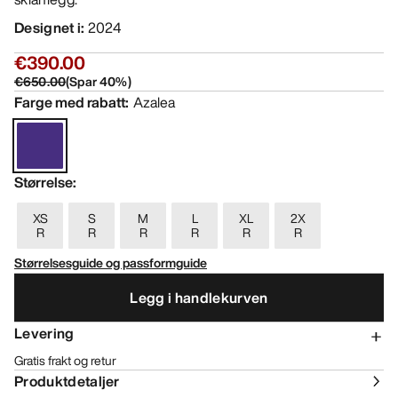
Designet i
:
2024
€390.00
€650.00
(
Spar
40
%)
Farge med rabatt
:
Azalea
Størrelse
:
XS
S
M
L
XL
2X
R
R
R
R
R
R
Størrelsesguide og passformguide
Legg i handlekurven
Levering
Gratis frakt og retur
Produktdetaljer