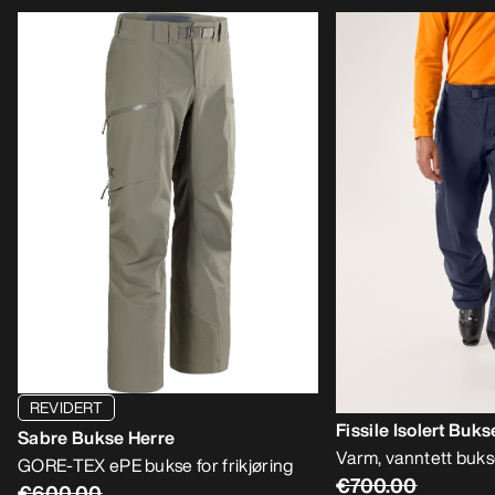
REVIDERT
Fissile Isolert Buks
Sabre Bukse Herre
Varm, vanntett bukse
GORE-TEX ePE bukse for frikjøring
€700.00
€600.00