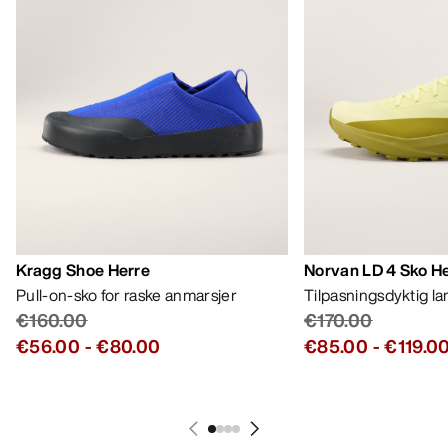
Kragg Shoe Herre
Norvan LD 4 Sko H
Pull-on-sko for raske anmarsjer
Tilpasningsdyktig l
€160.00
€170.00
€56.00
-
€80.00
€85.00
-
€119.0