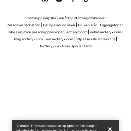
Informasjonskapsler
Vilkår for informasjonskapsler
Personvernerklæring
Betingelser og vilkår
Brukervilkår
Tilgjengelighet
Ikke selg mine personopplysninger
arcteryx.com
outlet.arcteryx.com
blog.arcteryx.com
leaf.arcteryx.com
https://resale.arcteryx.ca
Arc'teryx - an Amer Sports Brand
Help
Vi bruker informasjonskapsler og lignende teknologier,
inkludert de fra tredjeparter, for å forbedre og tilpasse