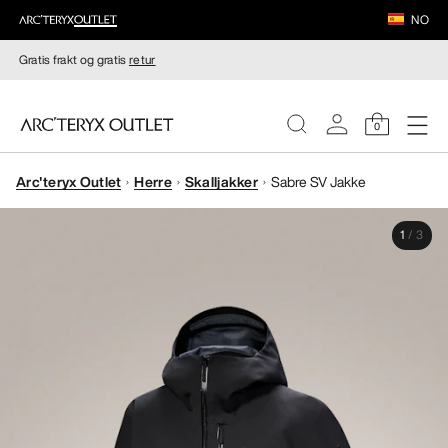
NO
Gratis frakt og gratis
retur
0
Arc'teryx Outlet
Herre
Skalljakker
Sabre SV Jakke
DAMER
1
/
3
HERRER