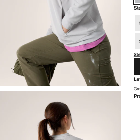
St
St
Le
Gra
Pr