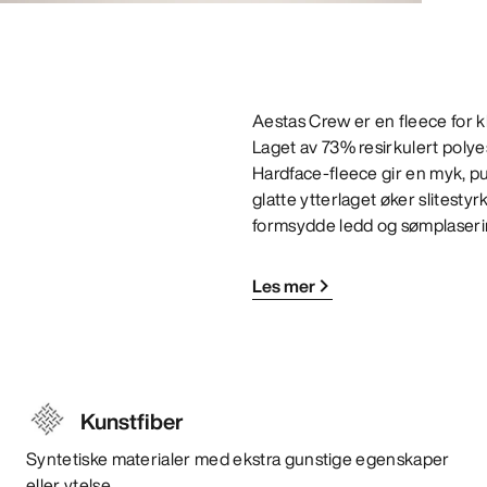
Aestas Crew er en fleece for kl
Laget av 73% resirkulert poly
Hardface-fleece gir en myk, p
glatte ytterlaget øker slitesty
formsydde ledd og sømplasering
Les mer
Kunstfiber
Syntetiske materialer med ekstra gunstige egenskaper
eller ytelse.