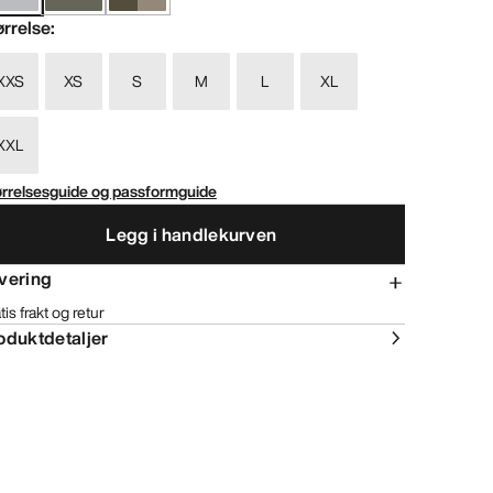
ørrelse
:
XXS
XS
S
M
L
XL
XXL
ørrelsesguide og passformguide
Legg i handlekurven
vering
tis frakt og retur
oduktdetaljer