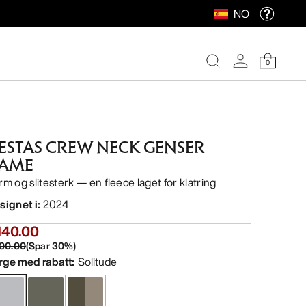
NO
0
ESTAS CREW NECK GENSER
AME
rm og slitesterk — en fleece laget for klatring
signet i
:
2024
140.00
00.00
(
Spar
30
%)
rge med rabatt
:
Solitude