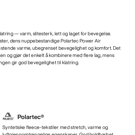
atring — varm, slitesterk, lett og laget for bevegelse.
ester, dens nuppebestandige Polartec Power Air
ustende varme, ubegrenset bevegelighet og komfort. Det
rken og gjør det enkelt å kombinere med flere lag, mens
en gir god bevegelighet til klatring.
Polartec®
Syntetiske fleece-tekstiler med stretch, varme og
luftgjennomtrengelige egenskaper. God holdbarhet.