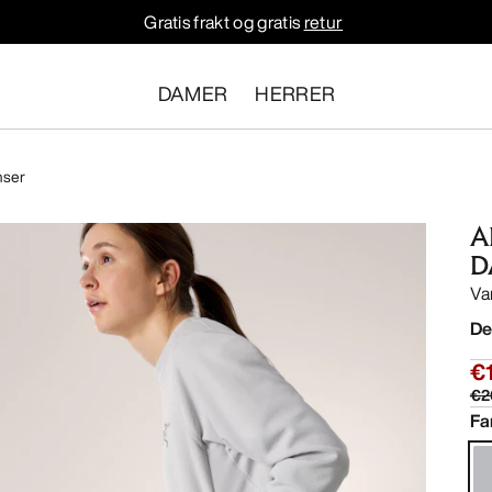
Gratis frakt og gratis
retur
DAMER
HERRER
nser
A
D
Va
De
€
€2
Fa