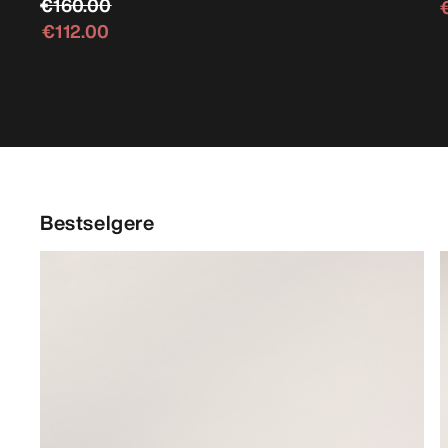
€160.00
€112.00
Bestselgere