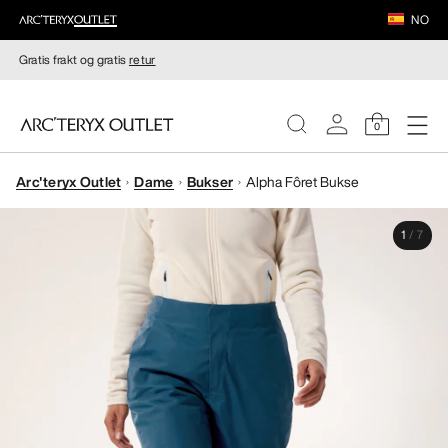
NO
Gratis frakt og gratis
retur
0
Arc'teryx Outlet
Dame
Bukser
Alpha Fôret Bukse
DAMER
1
/
7
HERRER