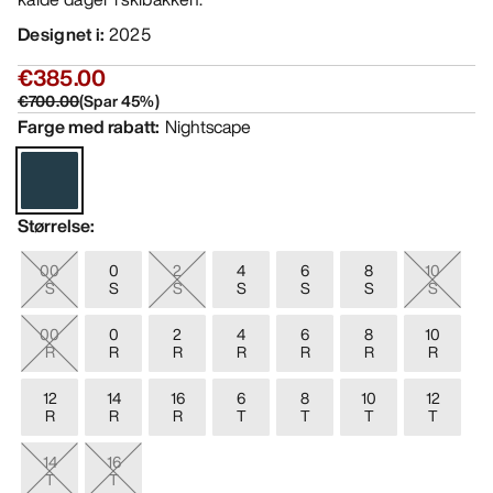
Designet i
:
2025
€385.00
€700.00
(
Spar
45
%)
Farge med rabatt
:
Nightscape
Størrelse
:
00
0
2
4
6
8
10
S
S
S
S
S
S
S
00
0
2
4
6
8
10
R
R
R
R
R
R
R
12
14
16
6
8
10
12
R
R
R
T
T
T
T
14
16
T
T