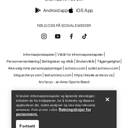
Android app
iOS App
FØLG OSS PÅ SOSIALE MEDIER
Informasjonskapsler
Vilkår for informasjonskapsler
Personvernerklæring
Betingelser og vilkår
Brukervilkår
Tilgjengelighet
Ikke selg mine personopplysninger
arcteryx.com
outlet.arcteryx.com
blog.arcteryx.com
leaf.arcteryx.com
https://resale.arcteryx.ca
Help
Arc'teryx - an Amer Sports Brand
Vi bruker informasjonskapsler og lignende teknologier,
inkludert de fra tredjeparter, for å forbedre og tilpasse
opplevelsen din, støtte analyser og vise deg relevante
Retningslinjer for
annonser. Finn ut mer i våre
personvern.
Fortsett