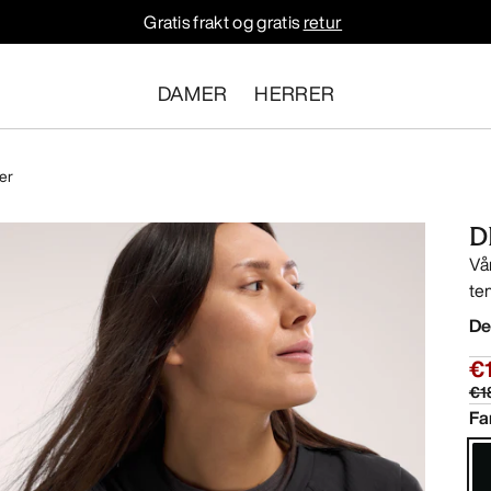
Gratis frakt og gratis
retur
DAMER
HERRER
er
D
Vå
te
De
€
€1
Fa