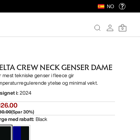
NO
0
ELTA CREW NECK GENSER DAME
r mest tekniske genser i fleece gir
mperaturregulerende ytelse og minimal vekt.
signet i
:
2024
126.00
80.00
(
Spar
30
%)
rge med rabatt
:
Black