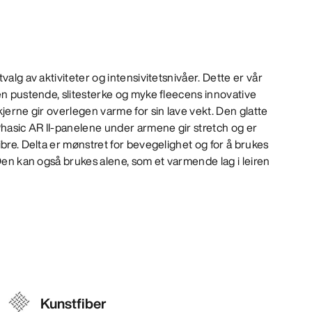
valg av aktiviteter og intensivitetsnivåer. Dette er vår
en pustende, slitesterke og myke fleecens innovative
kjerne gir overlegen varme for sin lave vekt. Den glatte
Phasic AR II-panelene under armene gir stretch og er
ibre. Delta er mønstret for bevegelighet og for å brukes
 Den kan også brukes alene, som et varmende lag i leiren
Kunstfiber