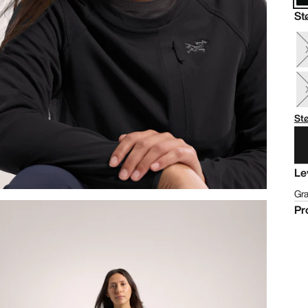
St
St
Le
Gra
Pr