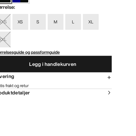
ørrelse
:
XXS
XS
S
M
L
XL
XXL
ørrelsesguide og passformguide
Legg i handlekurven
vering
tis frakt og retur
oduktdetaljer