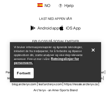
NO
Hjelp
LAST NED APPEN VÅR
Android app
iOS App
Help
FØLG OSS PÅ SOSIALE MEDIER
Vi bruker informasjonskapsler og lignende teknologier,
inkludert de fra tredjeparter, for å forbedre og tilpasse
opplevelsen din, støtte analyser og vise deg relevante
Retningslinjer for
annonser. Finn ut mer i våre
personvern.
Informasjonskapsler
Vilkår for informasjonskapsler
Personvernerklæring
Betingelser og vilkår
Brukervilkår
Tilgjengelighet
Fortsett
Ikke selg mine personopplysninger
arcteryx.com
outlet.arcteryx.com
blog.arcteryx.com
leaf.arcteryx.com
https://resale.arcteryx.ca
Arc'teryx - an Amer Sports Brand
Help