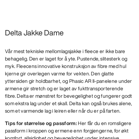
Delta Jakke Dame
Vår mest tekniske mellomlagsjakke i fleece er ikke bare
behagelig. Den er laget for å yte. Pustende, slitesterk og
myk. Fleecens innovative konstruksjon av fibre med hul
kjerne gir overlegen varme for vekten. Den glatte
yttersiden gir holdbarhet, og Phasic AR II-panelene under
armene gir stretch og er laget av fukttransporterende
fibre. Delta er mønstret for bevegelighet og fungerer godt
som ekstra lag under et skall. Delta kan også brukes alene,
som et varmende lag i leiren eller når du er på farten.
Tips for størrelse og passform:
Her får du en romsligere
passform i kroppen og ermene enn forgjengerne, for økt
komfort, allsidighet og bevegelighet under intensive