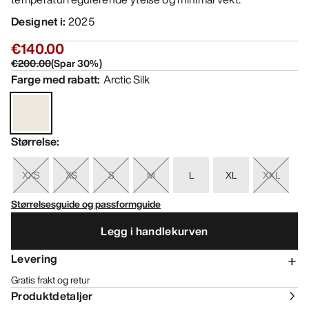
Designet i
:
2025
€140.00
€200.00
(
Spar
30
%)
Farge med rabatt
:
Arctic Silk
Størrelse
:
XXS
XS
S
M
L
XL
XXL
Størrelsesguide og passformguide
Legg i handlekurven
Levering
Gratis frakt og retur
Produktdetaljer