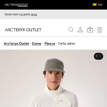
NO
Gratis frakt og gratis
retur
0
Arc'teryx Outlet
Dame
Fleece
Delta Jakke
DAMER
1
/
7
HERRER