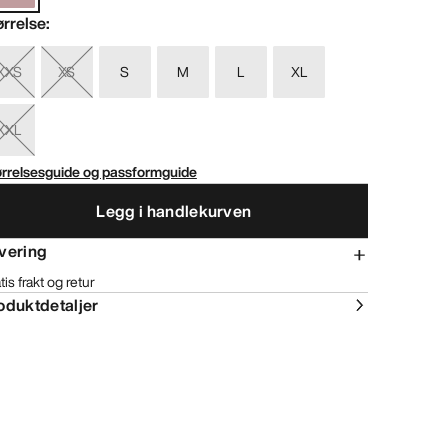
ørrelse
:
XXS
XS
S
M
L
XL
XXL
ørrelsesguide og passformguide
Legg i handlekurven
vering
tis frakt og retur
oduktdetaljer