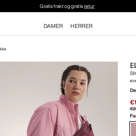
Gratis frakt og gratis
retur
DAMER
HERRER
akke
E
Sl
ev
De
€
€2
Fa