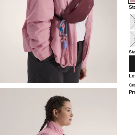
St
St
Le
Gra
Pr