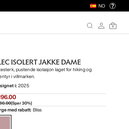
NO
0
LEC ISOLERT JAKKE DAME
itesterk, pustende isolasjon laget for hiking og
entyr i villmarken.
signet i
:
2025
196.00
80.00
(
Spar
30
%)
rge med rabatt
:
Bliss