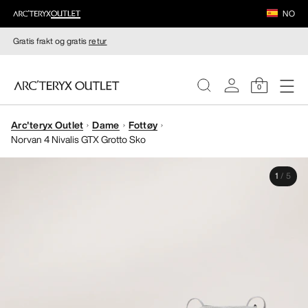
NO
Gratis frakt og gratis
retur
0
Arc'teryx Outlet
Dame
Fottøy
DAMER
Norvan 4 Nivalis GTX Grotto Sko
HERRER
1
/
5