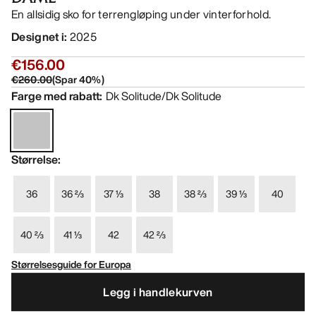
En allsidig sko for terrengløping under vinterforhold.
Designet i
:
2025
€156.00
€260.00
(
Spar
40
%)
Farge med rabatt
:
Dk Solitude/Dk Solitude
Størrelse
:
36
36 ⅔
37 ⅓
38
38 ⅔
39 ⅓
40
40 ⅔
41 ⅓
42
42 ⅔
Størrelsesguide for Europa
Legg i handlekurven