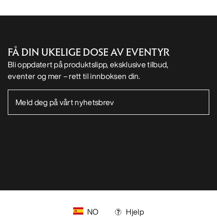
Android app
iOS App
FØLG OSS PÅ SOSIALE MEDIER
Informasjonskapsler
Vilkår for informasjonskapsler
Personvernerklæring
Betingelser og vilkår
Brukervilkår
Tilgjengelighet
Ikke selg mine personopplysninger
arcteryx.com
outlet.arcteryx.com
blog.arcteryx.com
leaf.arcteryx.com
https://resale.arcteryx.ca
Arc'teryx - an Amer Sports Brand