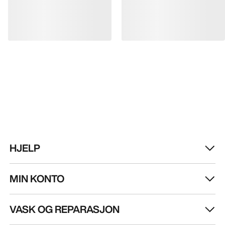
FÅ DIN UKELIGE DOSE AV EVENTYR
Bli oppdatert på produktslipp, eksklusive tilbud,
eventer og mer – rett til innboksen din.
NO
Hjelp
LAST NED APPEN VÅR