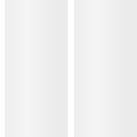
HJELP
MIN KONTO
VASK OG REPARASJON