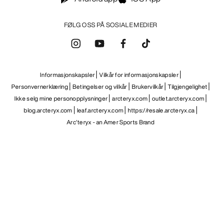
FØLG OSS PÅ SOSIALE MEDIER
Informasjonskapsler
Vilkår for informasjonskapsler
Personvernerklæring
Betingelser og vilkår
Brukervilkår
Tilgjengelighet
Ikke selg mine personopplysninger
arcteryx.com
outlet.arcteryx.com
blog.arcteryx.com
leaf.arcteryx.com
https://resale.arcteryx.ca
Arc'teryx - an Amer Sports Brand