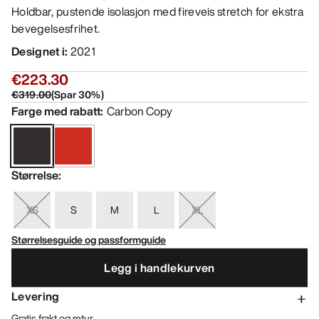
Holdbar, pustende isolasjon med fireveis stretch for ekstra
bevegelsesfrihet.
Designet i
:
2021
€223.30
€319.00
(
Spar
30
%)
Farge med rabatt
:
Carbon Copy
Størrelse
:
XS
S
M
L
XL
Størrelsesguide og passformguide
Legg i handlekurven
Levering
Gratis frakt og retur