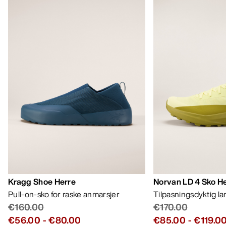
Kragg Shoe Herre
Norvan LD 4 Sko H
Pull-on-sko for raske anmarsjer
Tilpasningsdyktig l
€160.00
€170.00
€56.00
-
€80.00
€85.00
-
€119.0