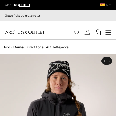
NO
Gratis frakt og gratis
retur
0
Pro
Dame
Practitioner AR Hettejakke
DAMER
1
/
8
HERRER