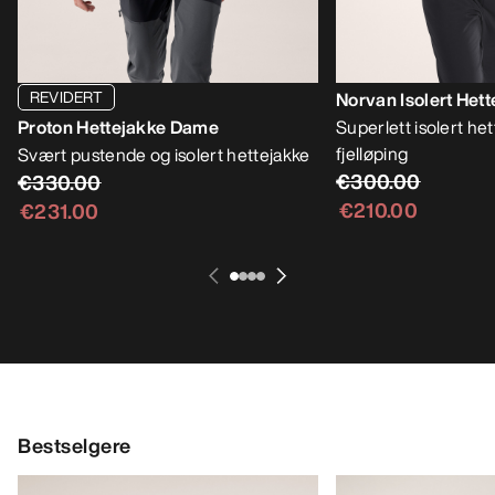
REVIDERT
Norvan Isolert Het
Proton Hettejakke Dame
Superlett isolert hett
fjelløping
Svært pustende og isolert hettejakke
€300.00
€330.00
€210.00
€231.00
Bestselgere