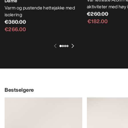
Dame
aktiviteter med høy 
Varm og pustende hettejakke med
€260.00
isolering
€182.00
€380.00
€266.00
Bestselgere