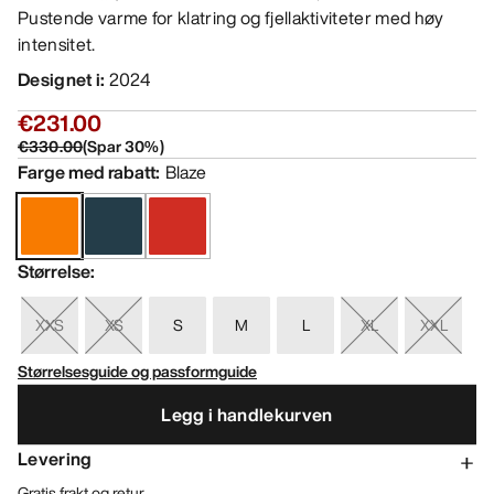
Pustende varme for klatring og fjellaktiviteter med høy
intensitet.
Designet i
:
2024
€231.00
€330.00
(
Spar
30
%)
Farge med rabatt
:
Blaze
Størrelse
:
XXS
XS
S
M
L
XL
XXL
Størrelsesguide og passformguide
Legg i handlekurven
Levering
Gratis frakt og retur