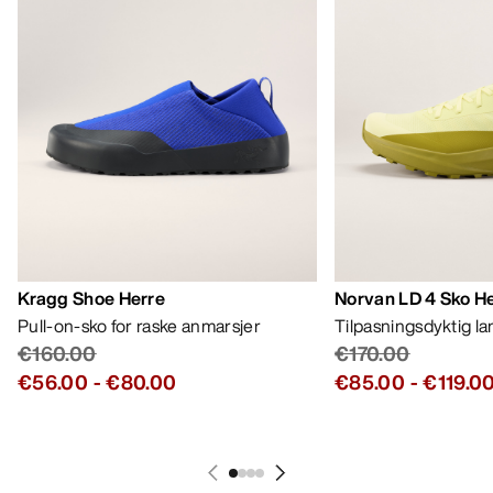
Kragg Shoe Herre
Norvan LD 4 Sko H
Pull-on-sko for raske anmarsjer
Tilpasningsdyktig l
€160.00
€170.00
€56.00
-
€80.00
€85.00
-
€119.0