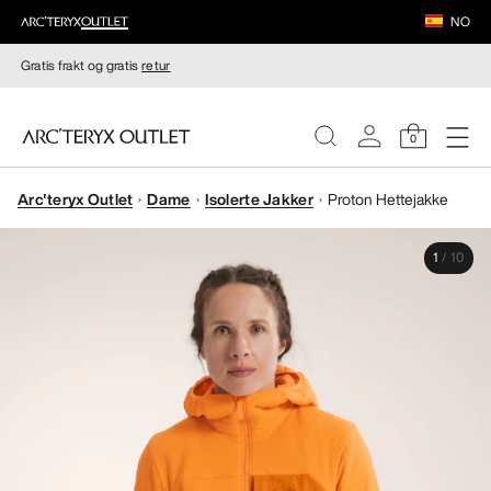
NO
Gratis frakt og gratis
retur
0
Arc'teryx Outlet
Dame
Isolerte Jakker
Proton Hettejakke
DAMER
1
/
10
HERRER