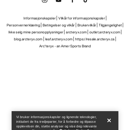
Informasjonskapsler
Vilkår for informasjonskapsler
Personvernerklæring
Betingelser og vilkår
Brukervilkår
Tilgjengelighet
Ikke selg mine personopplysninger
arcteryx.com
outlet.arcteryx.com
blog.arcteryx.com
leaf.arcteryx.com
https://resale.arcteryx.ca
Arc'teryx - an Amer Sports Brand
Help
Vi bruker informasjonskapsler og lignende teknologier,
inkludert de fra tredjeparter, for å forbedre og tilpasse
opplevelsen din, støtte analyser og vise deg relevante