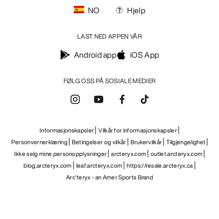
NO
Hjelp
LAST NED APPEN VÅR
Android app
iOS App
FØLG OSS PÅ SOSIALE MEDIER
Informasjonskapsler
Vilkår for informasjonskapsler
Personvernerklæring
Betingelser og vilkår
Brukervilkår
Tilgjengelighet
Ikke selg mine personopplysninger
arcteryx.com
outlet.arcteryx.com
blog.arcteryx.com
leaf.arcteryx.com
https://resale.arcteryx.ca
Arc'teryx - an Amer Sports Brand