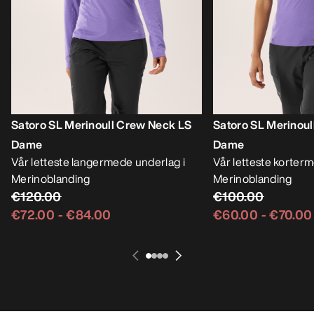
Satoro SL Merinoull Crew Neck LS
Satoro SL Merinou
Dame
Dame
Vår letteste langermede underlag i
Vår letteste korter
Merinoblanding
Merinoblanding
€120.00
€100.00
€72.00
-
€84.00
€60.00
-
€70.00