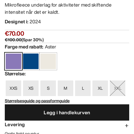
Mikrofleece underlag for aktiviteter med skiftende
intensitet når det er kaldt.
Designet i
:
2024
€70.00
€100.00
(
Spar
30
%)
Farge med rabatt
:
Aster
Størrelse
:
XXS
XS
S
M
L
XL
XXL
Størrelsesguide og passformguide
Legg i handlekurven
Levering
Gratis frakt og retur