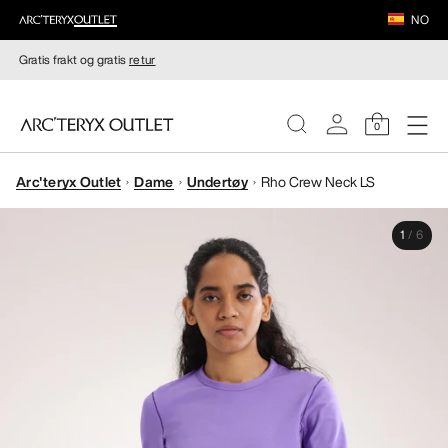
NO
Gratis frakt og gratis
retur
0
Arc'teryx Outlet
Dame
Undertøy
Rho Crew Neck LS
DAMER
1
/
6
HERRER