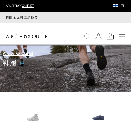
ZH
包邮 &
无理由退换货
0
Arc'teryx Outlet
女装
鞋履
男装