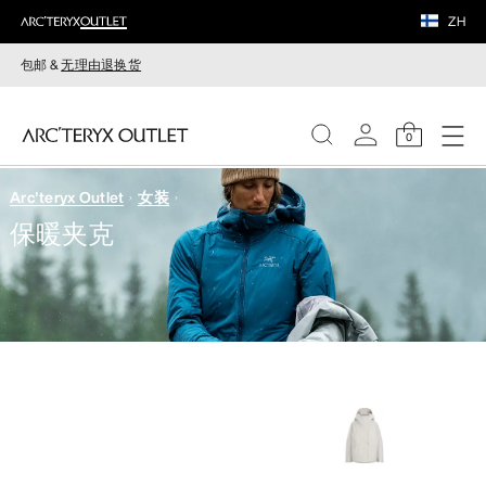
ZH
包邮 &
无理由退换货
0
Arc'teryx Outlet
女装
女装
保暖夹克
男装