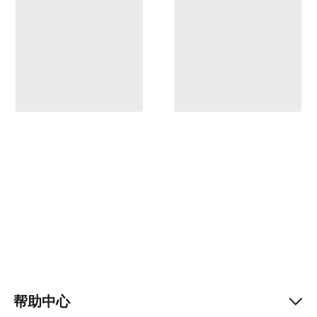
帮助中心
Help