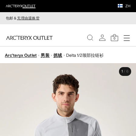
ZH
包邮 &
无理由退换货
0
Arc'teryx Outlet
男装
抓绒
Delta 1/2颈部拉链衫
女装
1
/
6
男装