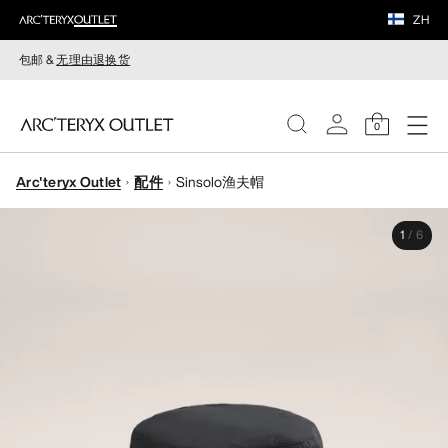
ZH
包邮 &
无理由退换货
0
Arc'teryx Outlet
配件
Sinsolo渔夫帽
女装
1
/
6
男装