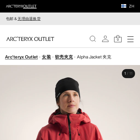
ZH
包邮 &
无理由退换货
0
Arc'teryx Outlet
女装
软壳夹克
Alpha Jacket 夹克
女装
1
/
11
男装