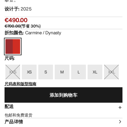
设计于
:
2025
€490.00
€700.00
(
节省
30
%)
折扣颜色
:
Carmine / Dynasty
尺码
:
XXS
XS
S
M
L
XL
XXL
尺码表和版型指南
添加到购物车
配送
包邮和免费退货
产品详情