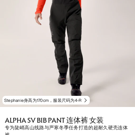
Stephanie身高为170cm，服装尺码为4-R
ALPHA SV BIB PANT 连体裤 女装
专为陡峭高山线路与严寒冬季任务打造的超耐久硬壳连体
裤。