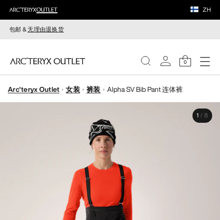
ZH
包邮 &
无理由退换货
0
Arc'teryx Outlet
女装
裤装
Alpha SV Bib Pant 连体裤
女装
1
/
8
男装