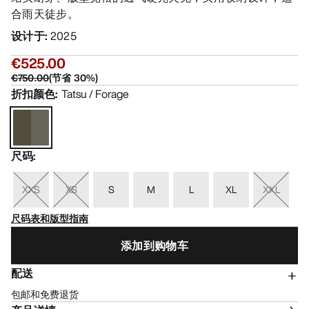
合雨天徒步。
设计于
:
2025
€525.00
€750.00
(
节省
30
%)
折扣颜色
:
Tatsu / Forage
尺码
:
XXS
XS
S
M
L
XL
XXL
尺码表和版型指南
添加到购物车
配送
包邮和免费退货