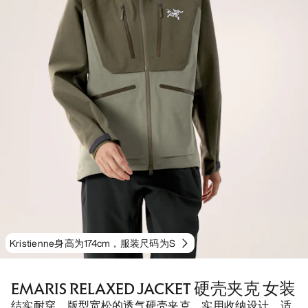
Kristienne身高为174cm，服装尺码为S
EMARIS RELAXED JACKET 硬壳夹克 女装
结实耐穿、版型宽松的透气硬壳夹克，实用收纳设计，适