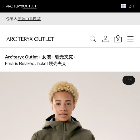
ZH
包邮 &
无理由退换货
0
Arc'teryx Outlet
女装
软壳夹克
女装
Emaris Relaxed Jacket 硬壳夹克
男装
1
/
9