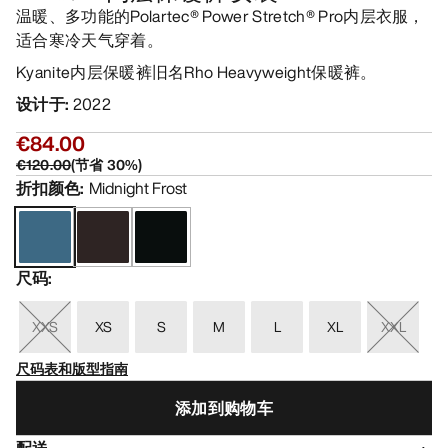
温暖、多功能的Polartec® Power Stretch® Pro内层衣服，
适合寒冷天气穿着。
Kyanite内层保暖裤旧名Rho Heavyweight保暖裤。
设计于
:
2022
€84.00
€120.00
(
节省
30
%)
折扣颜色
:
Midnight Frost
尺码
:
XXS
XS
S
M
L
XL
XXL
尺码表和版型指南
添加到购物车