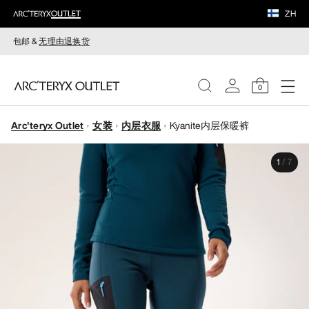
ZH
包邮 &
无理由退换货
0
Arc'teryx Outlet
女装
内层衣服
Kyanite内层保暖裤
女装
1
/
7
男装