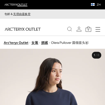
ZH
包邮 &
无理由退换货
0
Arc'teryx Outlet
女装
抓绒
Olera Pullover 圆领套头衫
女装
1
/
6
男装