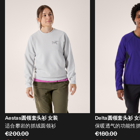
Aestas圆领套头衫 女装
Delta圆领套头衫 
适合攀岩的抓绒圆领衫
保暖透气的功能性
€200.00
€180.00