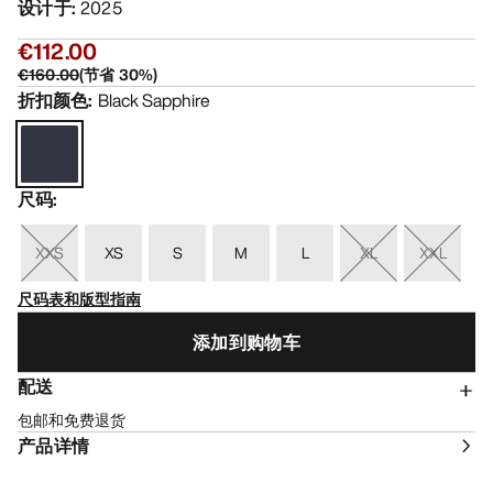
设计于
:
2025
€112.00
€160.00
(
节省
30
%)
折扣颜色
:
Black Sapphire
尺码
:
XXS
XS
S
M
L
XL
XXL
尺码表和版型指南
添加到购物车
配送
包邮和免费退货
产品详情