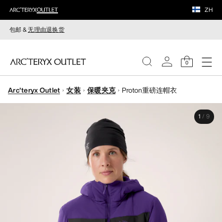
ZH
包邮 &
无理由退换货
0
Arc'teryx Outlet
女装
保暖夹克
Proton重磅连帽衣
女装
1
/
9
男装