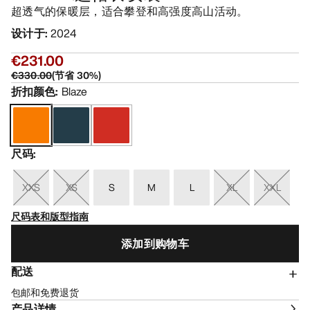
超透气的保暖层，适合攀登和高强度高山活动。
设计于
:
2024
€231.00
€330.00
(
节省
30
%)
折扣颜色
:
Blaze
尺码
:
XXS
XS
S
M
L
XL
XXL
尺码表和版型指南
添加到购物车
配送
包邮和免费退货
产品详情