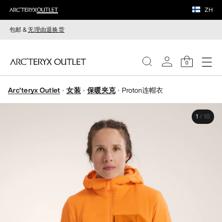
ZH
包邮 &
无理由退换货
0
Arc'teryx Outlet
女装
保暖夹克
Proton连帽衣
女装
1
/
10
男装