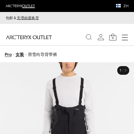
ZH
包邮 &
无理由退换货
0
Pro
女装
滑雪向导背带裤
女装
1
/
9
男装