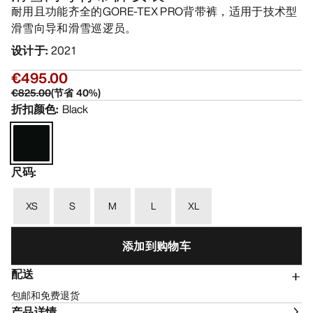
耐用且功能齐全的GORE-TEX PRO背带裤，适用于技术型
滑雪向导和滑雪巡逻员。
设计于
:
2021
€495.00
€825.00
(
节省
40
%)
折扣颜色
:
Black
尺码
:
XS
S
M
L
XL
添加到购物车
配送
包邮和免费退货
产品详情